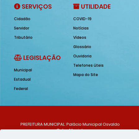
SERVIÇOS
UTILIDADE
Cidadão
COVID-19
Servidor
Notícias
Tributário
Vídeos
Glossário
LEGISLAÇÃO
Ouvidoria
Telefones úteis
Municipal
Mapa do Site
Estadual
Federal
PREFEITURA MUNICIPAL: Palácio Municipal Osvaldo
Celso Maciel
ENDEREÇO: Praça Historiador Adalberto Paiva, nº 1,