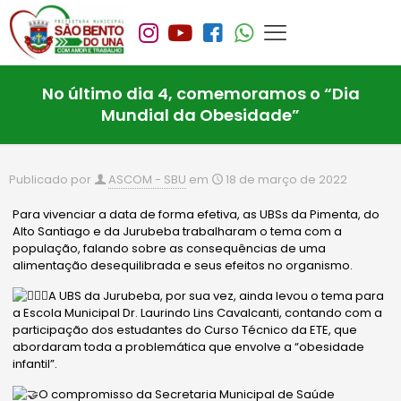
No último dia 4, comemoramos o “Dia
Mundial da Obesidade”
Publicado por
ASCOM - SBU
em
18 de março de 2022
Para vivenciar a data de forma efetiva, as UBSs da Pimenta, do
Alto Santiago e da Jurubeba trabalharam o tema com a
população, falando sobre as consequências de uma
alimentação desequilibrada e seus efeitos no organismo.
A UBS da Jurubeba, por sua vez, ainda levou o tema para
a Escola Municipal Dr. Laurindo Lins Cavalcanti, contando com a
participação dos estudantes do Curso Técnico da ETE, que
abordaram toda a problemática que envolve a “obesidade
infantil”.
O compromisso da
Secretaria Municipal
de Saúde