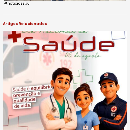
#notíciassbu
Artigos Relacionados