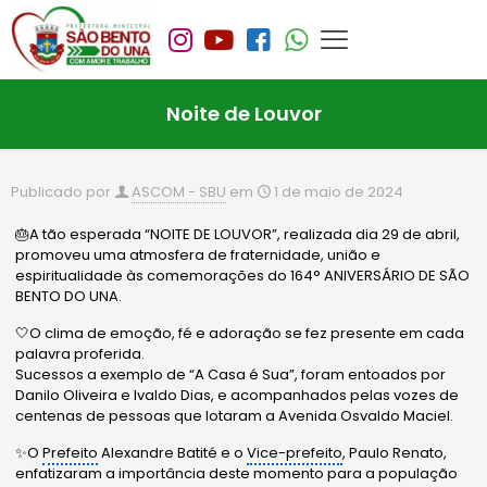
Noite de Louvor
Publicado por
ASCOM - SBU
em
1 de maio de 2024
🎂A tão esperada “NOITE DE LOUVOR”, realizada dia 29 de abril,
promoveu uma atmosfera de fraternidade, união e
espiritualidade às comemorações do 164° ANIVERSÁRIO DE SÃO
BENTO DO UNA.
🤍O clima de emoção, fé e adoração se fez presente em cada
palavra proferida.
Sucessos a exemplo de “A Casa é Sua”, foram entoados por
Danilo Oliveira e Ivaldo Dias, e acompanhados pelas vozes de
centenas de pessoas que lotaram a Avenida Osvaldo Maciel.
✨O
Prefeito
Alexandre Batité e o
Vice-prefeito
, Paulo Renato,
enfatizaram a importância deste momento para a população