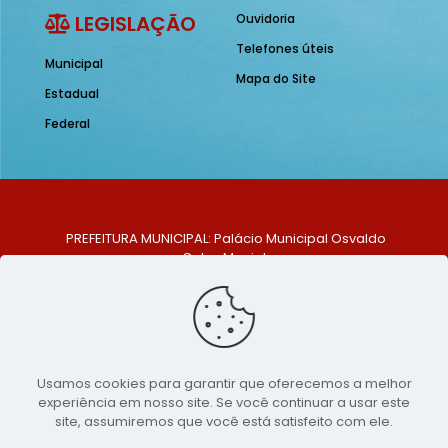
LEGISLAÇÃO
Ouvidoria
Telefones úteis
Municipal
Mapa do Site
Estadual
Federal
PREFEITURA MUNICIPAL: Palácio Municipal Osvaldo
Celso Maciel
ENDEREÇO: Praça Historiador Adalberto Paiva, nº 1,
Centro, São Bento do Una - PE. CEP: 553370-128
TELEFONE: (81) 99548-1569
E-MAIL: ouvidoria@saobentodouna.pe.gov.br
Siga-nos nas redes sociais:
Usamos cookies para garantir que oferecemos a melhor
experiência em nosso site. Se você continuar a usar este
Copyright 2021-2026 - Assessoria de Comunicação da
site, assumiremos que você está satisfeito com ele.
Prefeitura de São Bento do Una - PE