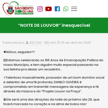
“NOITE DE LOUVOR” inesquecível
Publicado por
ASCOM - SBU
em
25 de abril de 2025
🔊Alôoo, seguidor!!!
🎂Estamos celebrando os 165 Anos de Emancipação Politica do
nosso Município, e tem alguém muito especial passando na
sua telinha pra deixar um recadinho…
⭐️Talentoso musicalmente, possuidor de um bom domínio vocal
e detentor de uma fé profunda, DANILO OLIVEIRA é
comprometido em transmitir mensagens de esperança e fé
através da música e do “Projeto Louvor na Praça”.
🎤Ele será uma das atrações da noite do próximo dia 29, que
ficará marcada no coração e na alma de todos nós!