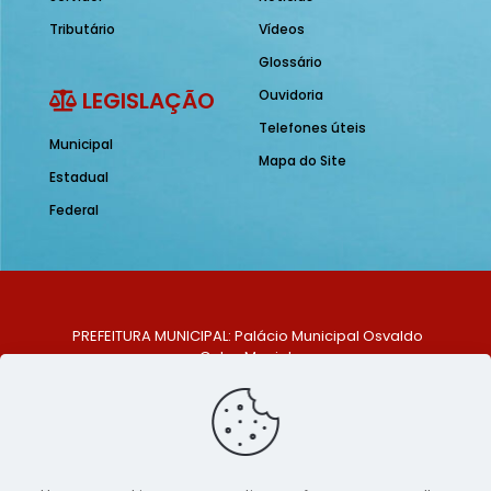
Tributário
Vídeos
Glossário
LEGISLAÇÃO
Ouvidoria
Telefones úteis
Municipal
Mapa do Site
Estadual
Federal
PREFEITURA MUNICIPAL: Palácio Municipal Osvaldo
Celso Maciel
ENDEREÇO: Praça Historiador Adalberto Paiva, nº 1,
Centro, São Bento do Una - PE. CEP: 553370-128
TELEFONE: (81) 99548-1569
E-MAIL: ouvidoria@saobentodouna.pe.gov.br
Siga-nos nas redes sociais: