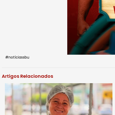
#notíciassbu
Artigos Relacionados