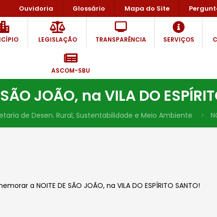
Ouvidoria
Glossário
Mapa do Site
Pergunt
CÍPIO
LEGISLAÇÃO
TRANSPARÊNCIA
SERVIÇOS
C
ASCOM-SBU
 SÃO JOÃO, na VILA DO ESPÍRI
etaria de Desen. Rural, Sustentabilidade e Meio Ambiente
N
omemorar a NOITE DE SÃO JOÃO, na VILA DO ESPÍRITO SANTO!