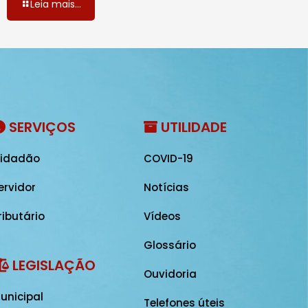
Leia mais...
SERVIÇOS
UTILIDADE
idadão
COVID-19
ervidor
Notícias
ributário
Vídeos
Glossário
LEGISLAÇÃO
Ouvidoria
unicipal
Telefones úteis