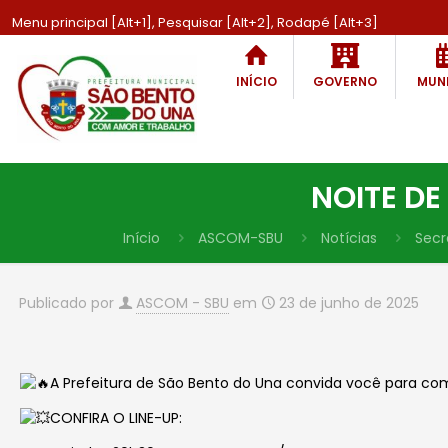
Menu principal [Alt+1], Pesquisar [Alt+2], Rodapé [Alt+3]
INÍCIO
GOVERNO
MUNI
NOITE DE
Início
ASCOM-SBU
Notícias
Secr
Publicado por
ASCOM - SBU
em
23 de junho de 2025
A Prefeitura de São Bento do Una convida você para c
CONFIRA O LINE-UP: