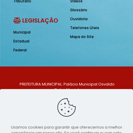
Tributário
Vídeos
Glossário
LEGISLAÇÃO
Ouvidoria
Telefones úteis
Municipal
Mapa do Site
Estadual
Federal
PREFEITURA MUNICIPAL: Palácio Municipal Osvaldo
Celso Maciel
ENDEREÇO: Praça Historiador Adalberto Paiva, nº 1,
Centro, São Bento do Una - PE. CEP: 553370-128
TELEFONE: (81) 99548-1569
E-MAIL: ouvidoria@saobentodouna.pe.gov.br
Siga-nos nas redes sociais:
Usamos cookies para garantir que oferecemos a melhor
experiência em nosso site. Se você continuar a usar este