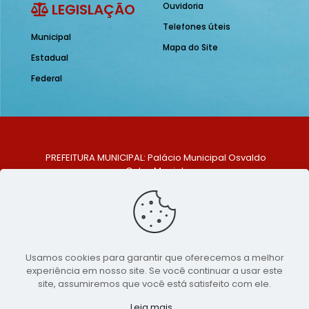
LEGISLAÇÃO
Ouvidoria
Telefones úteis
Municipal
Mapa do Site
Estadual
Federal
PREFEITURA MUNICIPAL: Palácio Municipal Osvaldo
Celso Maciel
ENDEREÇO: Praça Historiador Adalberto Paiva, nº 1,
Centro, São Bento do Una - PE. CEP: 553370-128
TELEFONE: (81) 99548-1569
E-MAIL: ouvidoria@saobentodouna.pe.gov.br
Siga-nos nas redes sociais:
Usamos cookies para garantir que oferecemos a melhor
experiência em nosso site. Se você continuar a usar este
Copyright 2021-2026 - Assessoria de Comunicação da
site, assumiremos que você está satisfeito com ele.
Prefeitura de São Bento do Una - PE
Leia mais...