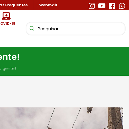
as Frequentes
Webmail
OVID-19
ente!
a gente!