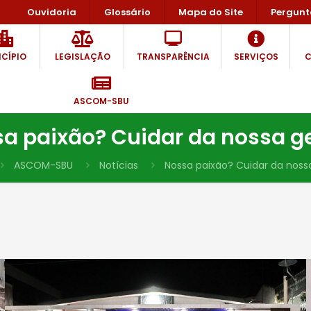
Ouvidoria
Glossário
Mapa do Site
Pergunt
CÍPIO
LEGISLAÇÃO
TRANSPARÊNCIA
SERVIÇOS
C
ASCOM-SBU
a paixão? Cuidar da nossa g
ASCOM-SBU
Notícias
Nossa paixão? Cuidar da noss