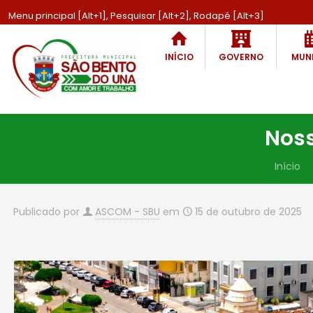
Menu principal [Alt+1], Pesquisar [Alt+2], Rodapé [Alt+3]
INÍCIO
GOVERNO
MUNI
Noss
Início
Publicado por
ASCOM - SBU
em
15 de outubro de 2025