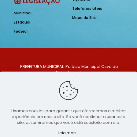
LEGISLAÇÃO
Telefones úteis
Municipal
Mapa do Site
Estadual
Federal
PREFEITURA MUNICIPAL: Palácio Municipal Osvaldo
Celso Maciel
ENDEREÇO: Praça Historiador Adalberto Paiva, nº 1,
Centro, São Bento do Una - PE. CEP: 553370-128
TELEFONE: (81) 99548-1569
E-MAIL: ouvidoria@saobentodouna.pe.gov.br
Siga-nos nas redes sociais:
Usamos cookies para garantir que oferecemos a melhor
experiência em nosso site. Se você continuar a usar este
Copyright 2021-2026 - Assessoria de Comunicação da
site, assumiremos que você está satisfeito com ele.
Prefeitura de São Bento do Una - PE
Leia mais...
Página desenvolvida pela agência de