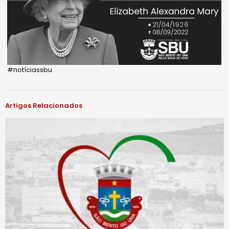
#notíciassbu
Artigos Relacionados