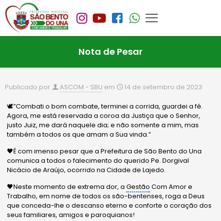
Nota de Pesar
Publicado por
ASCOM - SBU
em
14 de setembro de 2023
🕊”Combati o bom combate, terminei a corrida, guardei a fé.
Agora, me está reservada a coroa da Justiça que o Senhor,
justo Juiz, me dará naquele dia; e não somente a mim, mas
também a todos os que amam a Sua vinda.”
🖤É com imenso pesar que a Prefeitura de São Bento do Una
comunica a todos o falecimento do querido Pe. Dorgival
Nicácio de Araújo, ocorrido na Cidade de Lajedo.
🖤Neste momento de extrema dor, a
Gestão
Com Amor e
Trabalho, em nome de todos os são-bentenses, roga a Deus
que conceda-lhe o descanso eterno e conforte o coração dos
seus familiares, amigos e paroquianos!