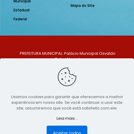
Municipal
Mapa do Site
Estadual
Federal
PREFEITURA MUNICIPAL: Palácio Municipal Osvaldo
Celso Maciel
ENDEREÇO: Praça Historiador Adalberto Paiva, nº 1,
Centro, São Bento do Una - PE. CEP: 553370-128
TELEFONE: (81) 99548-1569
E-MAIL: ouvidoria@saobentodouna.pe.gov.br
Siga-nos nas redes sociais:
Usamos cookies para garantir que oferecemos a melhor
experiência em nosso site. Se você continuar a usar este
Copyright 2021-2026 - Assessoria de Comunicação da
site, assumiremos que você está satisfeito com ele.
Prefeitura de São Bento do Una - PE
Leia mais...
Página desenvolvida pela agência de
publicidade
LumusWeb - Agência Digital
Aceitar todos