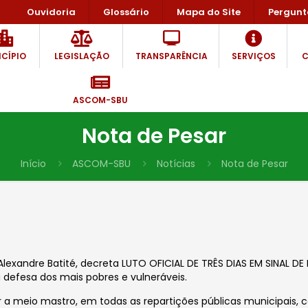
Ouvidoria
Glossário
Mapa do Site
Pergunt
CÍPIO
LEGISLAÇÃO
TRANSPARÊNCIA
SERVIÇOS
C
ASCOM-SBU
Nota de Pesar
Início
ASCOM-SBU
Notícias
Nota de Pesar
lexandre Batité, decreta LUTO OFICIAL DE TRÊS DIAS EM SINAL 
e à defesa dos mais pobres e vulneráveis.
er a meio mastro, em todas as repartições públicas municipa