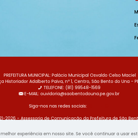
M
E
F
PREFEITURA MUNICIPAL: Palácio Municipal Osvaldo Celso Maciel
 Historiador Adalberto Paiva, nº 1, Centro, São Bento do Una - P
TELEFONE: (81) 99548-1569
E-MAIL: ouvidoria@saobentodouna.pe.gov.br
Siga-nos nas redes sociais:
21-2026 - Assessoria de Comunicação da Prefeitura de São Bent
 desenvolvida pela agência de publicidade
LumusWeb - Agência 
elhor experiência em nosso site. Se você continuar a usar este