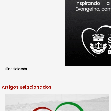
#notíciassbu
Artigos Relacionados