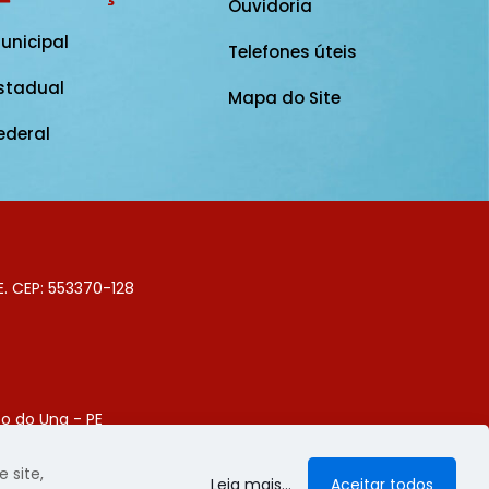
Ouvidoria
unicipal
Telefones úteis
stadual
Mapa do Site
ederal
E. CEP: 553370-128
o do Una - PE
Digital
 site,
Leia mais...
Aceitar todos