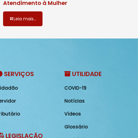
Atendimento à Mulher
Leia mais...
SERVIÇOS
UTILIDADE
idadão
COVID-19
ervidor
Notícias
ributário
Vídeos
Glossário
LEGISLAÇÃO