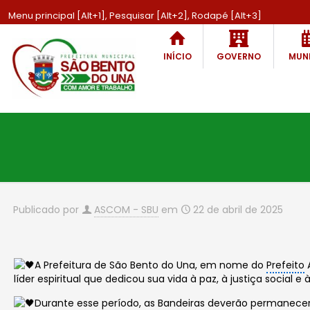
Menu principal [Alt+1], Pesquisar [Alt+2], Rodapé [Alt+3]
INÍCIO
GOVERNO
MUNI
Publicado por
ASCOM - SBU
em
22 de abril de 2025
A Prefeitura de São Bento do Una, em nome do
Prefeito
A
líder espiritual que dedicou sua vida à paz, à justiça social 
Durante esse período, as Bandeiras deverão permanec