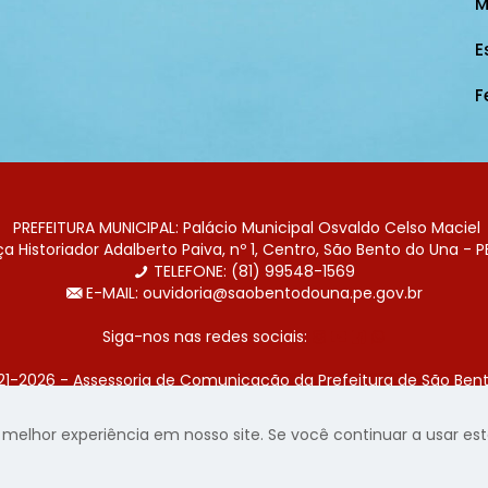
M
E
F
PREFEITURA MUNICIPAL: Palácio Municipal Osvaldo Celso Maciel
 Historiador Adalberto Paiva, nº 1, Centro, São Bento do Una - P
TELEFONE: (81) 99548-1569
E-MAIL: ouvidoria@saobentodouna.pe.gov.br
Siga-nos nas redes sociais:
21-2026 - Assessoria de Comunicação da Prefeitura de São Bent
 desenvolvida pela agência de publicidade
LumusWeb - Agência 
elhor experiência em nosso site. Se você continuar a usar este