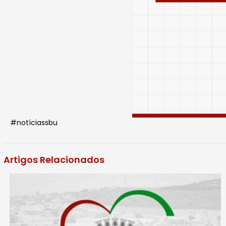
#notíciassbu
Artigos Relacionados