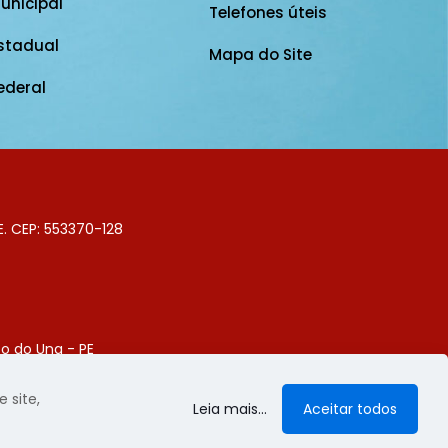
unicipal
Telefones úteis
stadual
Mapa do Site
ederal
E. CEP: 553370-128
o do Una - PE
Digital
 site,
Leia mais...
Aceitar todos