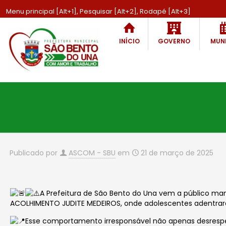
Menu principal [Alt+1], Pesquisar [Alt+2], Rodapé [Alt+3]
INÍCIO
GOVERNO
MUNI
Publicado por
ASCOM - SBU
em
21 de março de 2025
A Prefeitura de São Bento do Una vem a público man
ACOLHIMENTO JUDITE MEDEIROS, onde adolescentes adentrar
Esse comportamento irresponsável não apenas desres