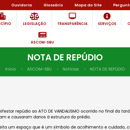
Ouvidoria
Glossário
Mapa do Site
Pergunt
CÍPIO
LEGISLAÇÃO
TRANSPARÊNCIA
SERVIÇOS
C
ASCOM-SBU
NOTA DE REPÚDIO
Início
ASCOM-SBU
Notícias
NOTA DE REPÚDIO
ifestar repúdio ao ATO DE VANDALISMO ocorrido no final da tar
am e causaram danos à estrutura do prédio.
peita um espaço que é um símbolo de acolhimento e cuidado,