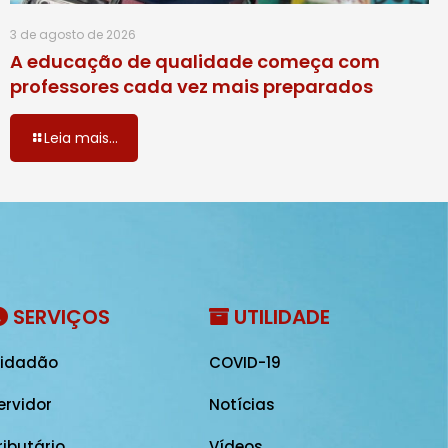
3 de agosto de 2026
A educação de qualidade começa com
professores cada vez mais preparados
Leia mais...
SERVIÇOS
UTILIDADE
idadão
COVID-19
ervidor
Notícias
ributário
Vídeos