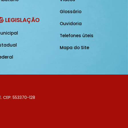
Glossário
LEGISLAÇÃO
Ouvidoria
unicipal
Telefones úteis
stadual
Mapa do Site
ederal
E. CEP: 553370-128