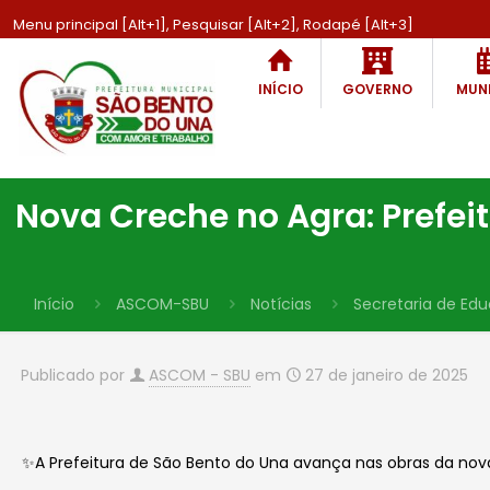
Menu principal [Alt+1], Pesquisar [Alt+2], Rodapé [Alt+3]
INÍCIO
GOVERNO
MUNI
Nova Creche no Agra: Prefei
Início
ASCOM-SBU
Notícias
Secretaria de Ed
Publicado por
ASCOM - SBU
em
27 de janeiro de 2025
✨A Prefeitura de São Bento do Una avança nas obras da nov