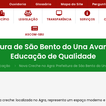
Ouvidoria
Glossário
Mapa do Site
Pergunt
CÍPIO
LEGISLAÇÃO
TRANSPARÊNCIA
SERVIÇOS
C
ASCOM-SBU
tura de São Bento do Una Av
Educação de Qualidade
ucação
Nova Creche no Agra: Prefeitura de São Bento do 
a creche: localizada no Agra, representa um espaço moderno 