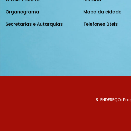
Organograma
Mapa da cidade
Secretarias e Autarquias
Telefones úteis
ENDEREÇO: Praça