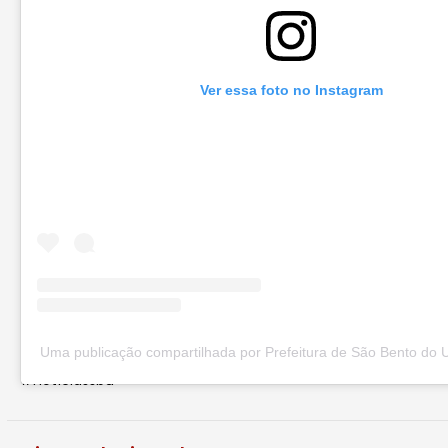
Ver essa foto no Instagram
Uma publicação compartilhada por Prefeitura de São Bento do 
#notíciassbu