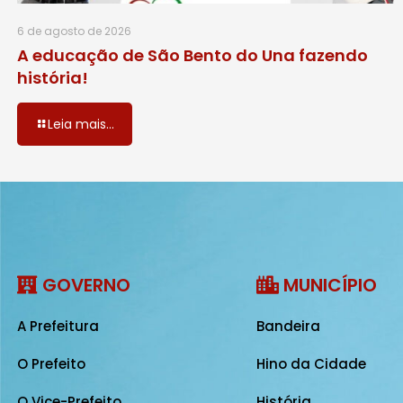
6 de agosto de 2026
A educação de São Bento do Una fazendo
história!
Leia mais...
GOVERNO
MUNICÍPIO
A Prefeitura
Bandeira
O Prefeito
Hino da Cidade
O Vice-Prefeito
História