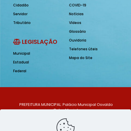
Cidadão
COVID-19
Servidor
Notícias
Tributário
Vídeos
Glossário
LEGISLAÇÃO
Ouvidoria
Telefones úteis
Municipal
Mapa do Site
Estadual
Federal
PREFEITURA MUNICIPAL: Palácio Municipal Osvaldo
Celso Maciel
ENDEREÇO: Praça Historiador Adalberto Paiva, nº 1,
Centro, São Bento do Una - PE. CEP: 553370-128
TELEFONE: (81) 99548-1569