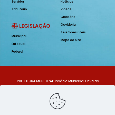
Servidor
Notícias
Tributário
Vídeos
Glossário
LEGISLAÇÃO
Ouvidoria
Telefones úteis
Municipal
Mapa do Site
Estadual
Federal
PREFEITURA MUNICIPAL: Palácio Municipal Osvaldo
Celso Maciel
ENDEREÇO: Praça Historiador Adalberto Paiva, nº 1,
Centro, São Bento do Una - PE. CEP: 553370-128
TELEFONE: (81) 99548-1569
E-MAIL: ouvidoria@saobentodouna.pe.gov.br