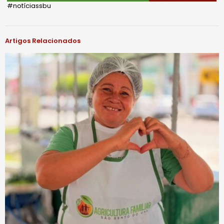
#notíciassbu
Artigos Relacionados