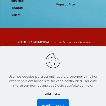
Municipal
Mapa do Site
Estadual
Federal
PREFEITURA MUNICIPAL: Palácio Municipal Osvaldo
Celso Maciel
ENDEREÇO: Praça Historiador Adalberto Paiva, nº 1,
Centro, São Bento do Una - PE. CEP: 553370-128
TELEFONE: (81) 99548-1569
E-MAIL: ouvidoria@saobentodouna.pe.gov.br
Siga-nos nas redes sociais:
Usamos cookies para garantir que oferecemos a melhor
experiência em nosso site. Se você continuar a usar este
Copyright 2021-2026 - Assessoria de Comunicação da
site, assumiremos que você está satisfeito com ele.
Prefeitura de São Bento do Una - PE
Leia mais...
Página desenvolvida pela agência de
publicidade
LumusWeb - Agência Digital
Aceitar todos