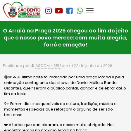
O Arraiá na Praça 2026 chegou ao fim do jeito
que o nosso povo merece: com muita alegria,
forró e emoção!
Publicado por
ASCOM - SBU
em
22 de junho de 2026
🤩🪗 🔥 A última noite foi marcada por uma praça lotada e pela
animação contagiante dos shows de Daniel Mello e Banda
Gigantes, que fizeram o público cantar, dançar e celebrar até o
fim da festa.
💃✨ Foram dias inesquecíveis de cultura, tradição, música e
momentos especiais que reforçam o orgulho de ser são-
bentense.
❤️ A todos que participaram, o nosso muito obrigado. Nos
encontraremos no próximo Arraiá na Praça!