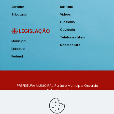
Servidor
Notícias
Tributário
Vídeos
Glossário
LEGISLAÇÃO
Ouvidoria
Telefones úteis
Municipal
Mapa do Site
Estadual
Federal
PREFEITURA MUNICIPAL: Palácio Municipal Osvaldo
Celso Maciel
ENDEREÇO: Praça Historiador Adalberto Paiva, nº 1,
Centro, São Bento do Una - PE. CEP: 553370-128
TELEFONE: (81) 99548-1569
E-MAIL: ouvidoria@saobentodouna.pe.gov.br