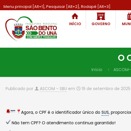
Menu principal [Alt+1], Pesquisar [Alt+2], Rodapé [Alt+3]
INÍCIO
GOVERNO
MUNI
O 
Início
ASCOM-
Publicado por
ASCOM - SBU
em
19 de setembro de 2025
Agora, o CPF é o identificador único do
SUS
, proporci
Não tem CPF? O atendimento continua garantido!