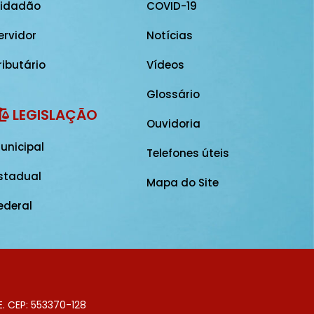
idadão
COVID-19
ervidor
Notícias
ributário
Vídeos
Glossário
LEGISLAÇÃO
Ouvidoria
unicipal
Telefones úteis
stadual
Mapa do Site
ederal
E. CEP: 553370-128