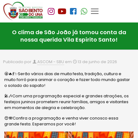
O clima de São João já tomou conta da
nossa querida Vila Espírito Santo!
Publicado por
ASCOM - SBU
em
13 de junho de 2026
🤩🔥💃✨Serão vários dias de muita festa, tradição, cultura e
muito forró para animar o coração e fazer todo mundo gastar
o solado do sapato!
🎤🎶Com uma programação especial e grandes atrações, os
festejos juninos prometem reunir famílias, amigos e visitantes
em momentos de alegria e celebração.
😍🪗Confira a programação e venha viver conosco essa
grande festa. Esperamos por você!