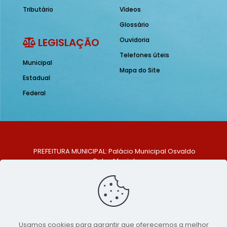
Tributário
Vídeos
Glossário
LEGISLAÇÃO
Ouvidoria
Telefones úteis
Municipal
Mapa do Site
Estadual
Federal
PREFEITURA MUNICIPAL: Palácio Municipal Osvaldo
Celso Maciel
ENDEREÇO: Praça Historiador Adalberto Paiva, nº 1,
Centro, São Bento do Una - PE. CEP: 553370-128
TELEFONE: (81) 99548-1569
E-MAIL: ouvidoria@saobentodouna.pe.gov.br
Siga-nos nas redes sociais:
Usamos cookies para garantir que oferecemos a melhor