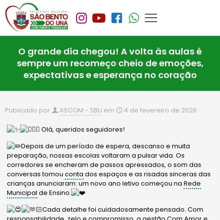
O grande dia chegou! A volta às aulas é
sempre um recomeço cheio de emoções,
expectativas e esperança no coração
Publicado por
ASCOM - SBU
em
4 de fevereiro de 2026
Olá, queridos seguidores!
Depois de um período de espera, descanso e muita
preparação, nossas escolas voltaram a pulsar vida. Os
corredores se encheram de passos apressados, o som das
conversas tomou
conta
dos espaços e as risadas sinceras das
crianças anunciaram: um novo ano letivo começou na
Rede
Municipal
de Ensino.
Cada detalhe foi cuidadosamente pensado. Com
responsabilidade, zelo e compromisso, a
gestão
Com Amor e