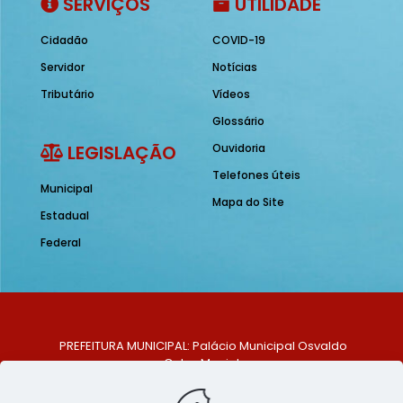
SERVIÇOS
UTILIDADE
Cidadão
COVID-19
Servidor
Notícias
Tributário
Vídeos
Glossário
LEGISLAÇÃO
Ouvidoria
Telefones úteis
Municipal
Mapa do Site
Estadual
Federal
PREFEITURA MUNICIPAL: Palácio Municipal Osvaldo
Celso Maciel
ENDEREÇO: Praça Historiador Adalberto Paiva, nº 1,
Centro, São Bento do Una - PE. CEP: 553370-128