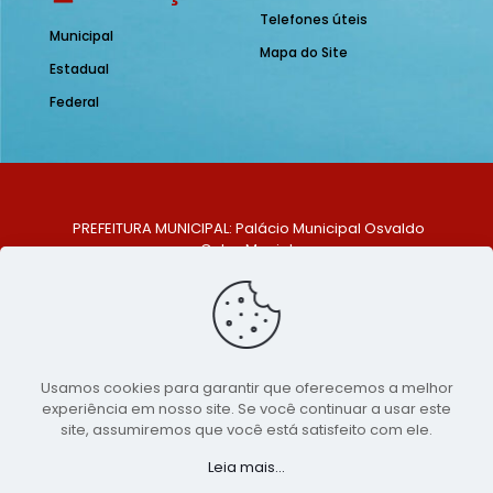
Telefones úteis
Municipal
Mapa do Site
Estadual
Federal
PREFEITURA MUNICIPAL: Palácio Municipal Osvaldo
Celso Maciel
ENDEREÇO: Praça Historiador Adalberto Paiva, nº 1,
Centro, São Bento do Una - PE. CEP: 553370-128
TELEFONE: (81) 99548-1569
E-MAIL: ouvidoria@saobentodouna.pe.gov.br
Siga-nos nas redes sociais:
Usamos cookies para garantir que oferecemos a melhor
experiência em nosso site. Se você continuar a usar este
Copyright 2021-2026 - Assessoria de Comunicação da
site, assumiremos que você está satisfeito com ele.
Prefeitura de São Bento do Una - PE
Leia mais...
Página desenvolvida pela agência de