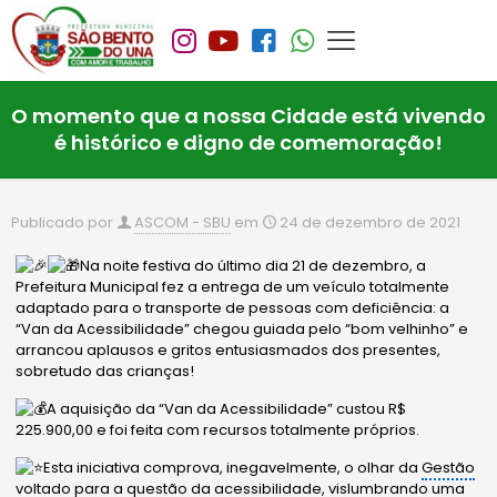
O momento que a nossa Cidade está vivendo
é histórico e digno de comemoração!
Publicado por
ASCOM - SBU
em
24 de dezembro de 2021
Na noite festiva do último dia 21 de dezembro, a
Prefeitura Municipal fez a entrega de um veículo totalmente
adaptado para o transporte de pessoas com deficiência: a
“Van da Acessibilidade” chegou guiada pelo “bom velhinho” e
arrancou aplausos e gritos entusiasmados dos presentes,
sobretudo das crianças!
A aquisição da “Van da Acessibilidade” custou R$
225.900,00 e foi feita com recursos totalmente próprios.
Esta iniciativa comprova, inegavelmente, o olhar da
Gestão
voltado para a questão da acessibilidade, vislumbrando uma