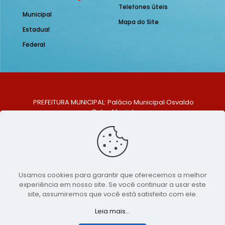
Telefones úteis
Municipal
Mapa do Site
Estadual
Federal
PREFEITURA MUNICIPAL: Palácio Municipal Osvaldo
Celso Maciel
ENDEREÇO: Praça Historiador Adalberto Paiva, nº 1,
Centro, São Bento do Una - PE. CEP: 553370-128
TELEFONE: (81) 99548-1569
E-MAIL: ouvidoria@saobentodouna.pe.gov.br
Siga-nos nas redes sociais:
Usamos cookies para garantir que oferecemos a melhor
experiência em nosso site. Se você continuar a usar este
Copyright 2021-2026 - Assessoria de Comunicação da
site, assumiremos que você está satisfeito com ele.
Prefeitura de São Bento do Una - PE
Leia mais...
Página desenvolvida pela agência de