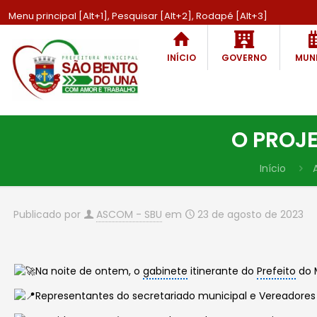
Menu principal [Alt+1], Pesquisar [Alt+2], Rodapé [Alt+3]
INÍCIO
GOVERNO
MUNI
O PROJE
Início
Publicado por
ASCOM - SBU
em
23 de agosto de 2023
Na noite de ontem, o
gabinete
itinerante do
Prefeito
do M
Representantes do secretariado municipal e Vereador