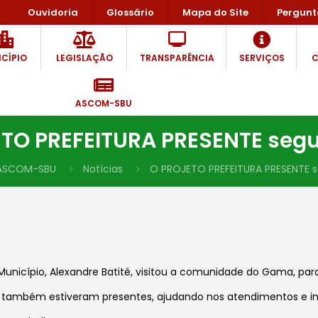
Ouvidoria
Glossário
Mapa do Site
Pergunt
CÍPIO
LEGISLAÇÃO
TRANSPARÊNCIA
SERVIÇOS
C
ASCOM-SBU
TO PREFEITURA PRESENTE segu
ASCOM-SBU
Notícias
O PROJETO PREFEITURA PRESENTE s
unicípio, Alexandre Batité, visitou a comunidade do Gama, para
es também estiveram presentes, ajudando nos atendimentos e 