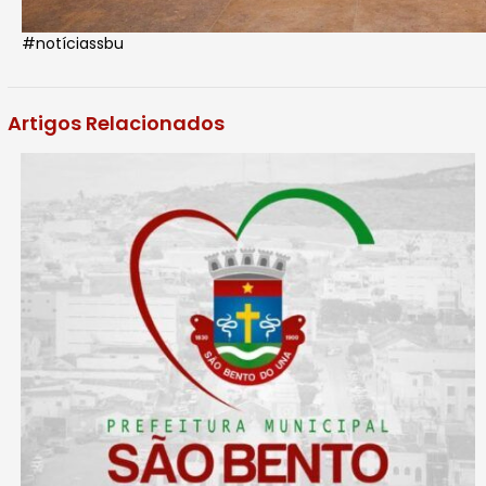
#notíciassbu
Artigos Relacionados