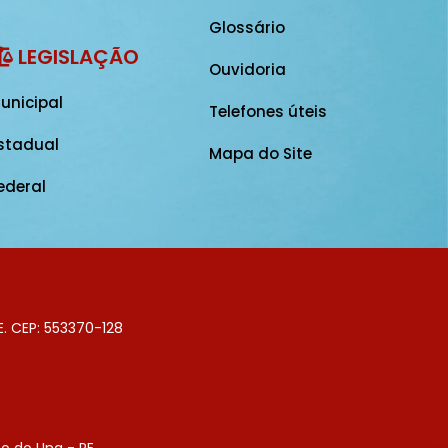
Glossário
LEGISLAÇÃO
Ouvidoria
unicipal
Telefones úteis
stadual
Mapa do Site
ederal
E. CEP: 553370-128
o do Una - PE