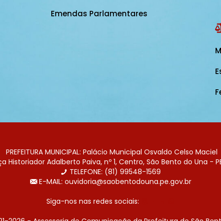
Emendas Parlamentares
M
E
F
PREFEITURA MUNICIPAL: Palácio Municipal Osvaldo Celso Maciel
 Historiador Adalberto Paiva, nº 1, Centro, São Bento do Una - P
TELEFONE: (81) 99548-1569
E-MAIL: ouvidoria@saobentodouna.pe.gov.br
Siga-nos nas redes sociais:
21-2026 - Assessoria de Comunicação da Prefeitura de São Bent