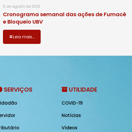
5 de agosto de 2026
Cronograma semanal das ações de Fumacê
e Bloqueio UBV
Leia mais...
SERVIÇOS
UTILIDADE
idadão
COVID-19
ervidor
Notícias
ributário
Vídeos