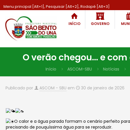
Menu principal [Alt+1], Pesquisar [Alt+2], Rodapé [Alt+3]
INÍCIO
GOVERNO
MUNI
O verão chegou… e com e
Início
ASCOM-SBU
Notícias
Publicado por
ASCOM - SBU
em
30 de janeiro de 2026
O calor e a água parada formam o cenário perfeito para
precisando de pouquíssima água para se reproduzir.