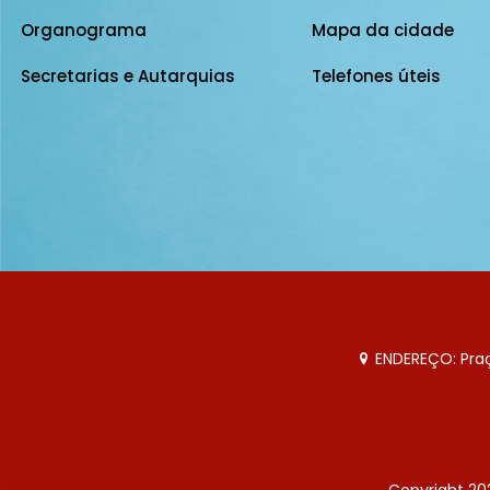
Organograma
Mapa da cidade
Secretarias e Autarquias
Telefones úteis
ENDEREÇO: Praça
Copyright 20