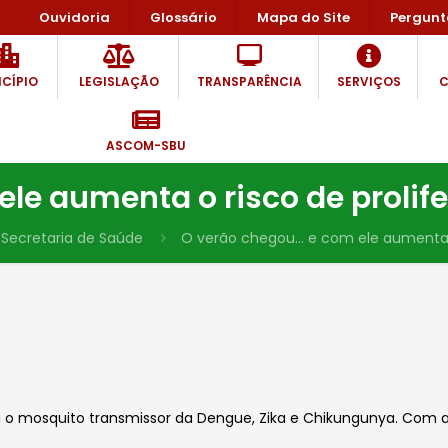
Ouvidoria
Glossário
Mapa do Site
Pergunt
CÍPIO
LEGISLAÇÃO
TRANSPARÊNCIA
SERVIÇOS
C
ASCOM-SBU
le aumenta o risco de prolif
Secretaria de Saúde
O verão chegou… e com ele aumenta o
 o mosquito transmissor da Dengue, Zika e Chikungunya. Com as 