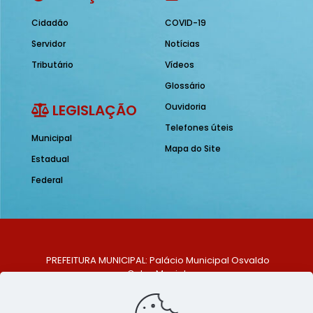
Cidadão
COVID-19
Servidor
Notícias
Tributário
Vídeos
Glossário
LEGISLAÇÃO
Ouvidoria
Telefones úteis
Municipal
Mapa do Site
Estadual
Federal
PREFEITURA MUNICIPAL: Palácio Municipal Osvaldo
Celso Maciel
ENDEREÇO: Praça Historiador Adalberto Paiva, nº 1,
Centro, São Bento do Una - PE. CEP: 553370-128