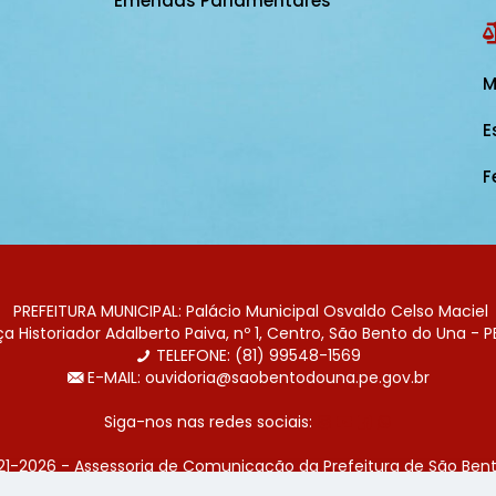
Emendas Parlamentares
M
E
F
PREFEITURA MUNICIPAL: Palácio Municipal Osvaldo Celso Maciel
 Historiador Adalberto Paiva, nº 1, Centro, São Bento do Una - P
TELEFONE: (81) 99548-1569
E-MAIL: ouvidoria@saobentodouna.pe.gov.br
Siga-nos nas redes sociais:
21-2026 - Assessoria de Comunicação da Prefeitura de São Bent