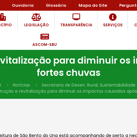
Ouvidoria
Glossário
Mapa do Site
Pergunt
CÍPIO
LEGISLAÇÃO
TRANSPARÊNCIA
SERVIÇOS
C
ASCOM-SBU
vitalização para diminuir o
fortes chuvas
U
Notícias
Secretaria de Desen. Rural, Sustentabilidad
rução e revitalização para diminuir os impactos causados após
refeitura de São Bento do Una está acompanhando de perto a ne