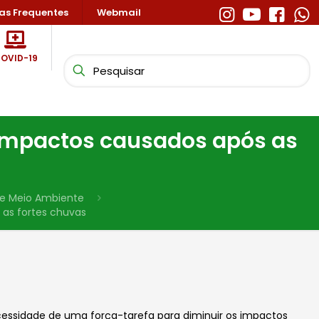
as Frequentes
Webmail
OVID-19
s impactos causados após as
e e Meio Ambiente
 as fortes chuvas
cessidade de uma força-tarefa para diminuir os impactos