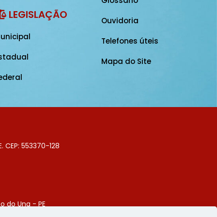
Glossário
LEGISLAÇÃO
Ouvidoria
unicipal
Telefones úteis
stadual
Mapa do Site
ederal
E. CEP: 553370-128
o do Una - PE