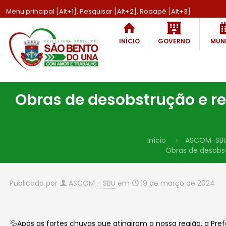
Menu principal [Alt+1], Pesquisar [Alt+2], Rodapé [Alt+3]
INÍCIO
GOVERNO
MUNI
Obras de desobstrução e re
Início
ASCOM-SB
Obras de desobst
Publicado por
ASCOM - SBU
em
19 de março de 2024
💦Após as fortes chuvas que atingiram a nossa região, a P