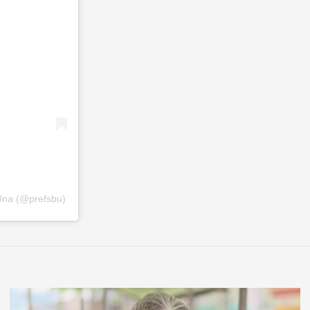
Una (@prefsbu)