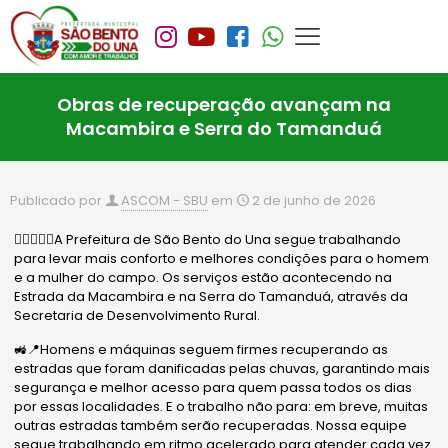
Obras de recuperação avançam na
Macambira e Serra do Tamanduá
Publicado por
ASCOM - SBU
em
2 de junho de 2026
🙋🏻‍♂️✍🏻A Prefeitura de São Bento do Una segue trabalhando
para levar mais conforto e melhores condições para o homem
e a mulher do campo. Os serviços estão acontecendo na
Estrada da Macambira e na Serra do Tamanduá, através da
Secretaria de Desenvolvimento Rural.
🚜📍Homens e máquinas seguem firmes recuperando as
estradas que foram danificadas pelas chuvas, garantindo mais
segurança e melhor acesso para quem passa todos os dias
por essas localidades. E o trabalho não para: em breve, muitas
outras estradas também serão recuperadas. Nossa equipe
segue trabalhando em ritmo acelerado para atender cada vez