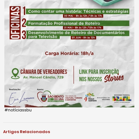
#notíciassbu
Artigos Relacionados