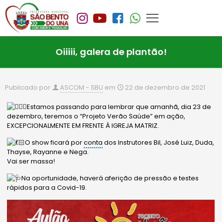
Oiiiii, galera de plantão!
Publicado por
ASCOM - SBU
em
22 de dezembro de 2021
Estamos passando para lembrar que amanhã, dia 23 de
dezembro, teremos o “Projeto Verão Saúde” em ação,
EXCEPCIONALMENTE EM FRENTE À IGREJA MATRIZ.
O show ficará por
conta
dos Instrutores Bil, José Luiz, Duda,
Thayse, Rayanne e Nega.
Vai ser massa!
Na oportunidade, haverá aferição de pressão e testes
rápidos para a Covid-19.