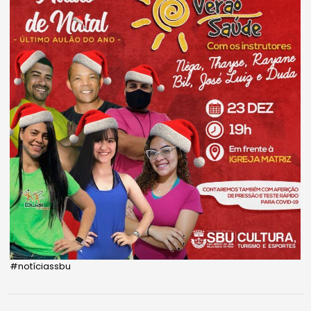
#notíciassbu