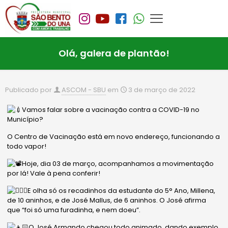
Olá, galera de plantão!
Publicado por
ASCOM - SBU
em
3 de março de 2022
Vamos falar sobre a vacinação contra a COVID-19 no
Município?
O Centro de Vacinação está em novo endereço, funcionando a
todo vapor!
Hoje, dia 03 de março, acompanhamos a movimentação
por lá! Vale à pena conferir!
E olha só os recadinhos da estudante do 5° Ano, Millena,
de 10 aninhos, e de José Mallus, de 6 aninhos. O José afirma
que “foi só uma furadinha, e nem doeu”.
O José Armando chegou todo animado, dando exemplo