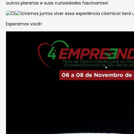
outros planetas e suas curiosidades fascinantes!
Vamos juntos viver essa experiência cósmica! Será
Esperamos você!