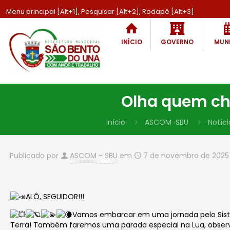
Menu principal [Alt+1], Pesquisar [Alt+2], Rodapé [Alt+3]
INÍCIO
GOVERNO
MUNI
Olha quem ch
Início
ASCOM-SBU
Notíci
Publicado por
ASCOM - SBU
em
7 de novembro de 2025
ALÔ, SEGUIDOR!!!
Vamos embarcar em uma jornada pelo Sistem
Terra! Também faremos uma parada especial na Lua, observ