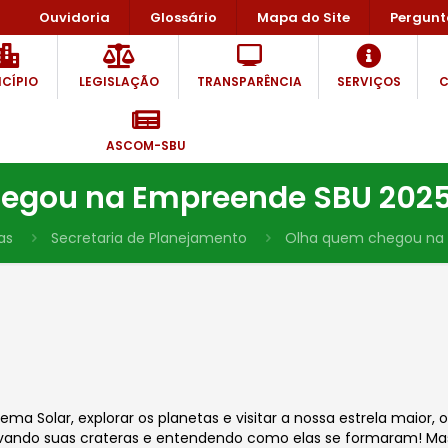
Ouvidoria
Glossário
Mapa do Site
Pergunt
CÍPIO
LEGISLAÇÃO
TRANSPARÊNCIA
SERVIÇOS
C
ASCOM-SBU
egou na Empreende SBU 2025: 
as
Secretaria de Planejamento
Olha quem chegou na E
a Solar, explorar os planetas e visitar a nossa estrela maior
ando suas crateras e entendendo como elas se formaram! Mas 