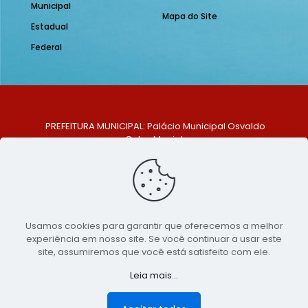
Municipal
Mapa do Site
Estadual
Federal
PREFEITURA MUNICIPAL: Palácio Municipal Osvaldo
Celso Maciel
ENDEREÇO: Praça Historiador Adalberto Paiva, nº 1,
Centro, São Bento do Una - PE. CEP: 553370-128
TELEFONE: (81) 99548-1569
E-MAIL: ouvidoria@saobentodouna.pe.gov.br
Siga-nos nas redes sociais:
Usamos cookies para garantir que oferecemos a melhor
experiência em nosso site. Se você continuar a usar este
Copyright 2021-2026 - Assessoria de Comunicação da
site, assumiremos que você está satisfeito com ele.
Prefeitura de São Bento do Una - PE
Leia mais...
Página desenvolvida pela agência de
publicidade
LumusWeb - Agência Digital