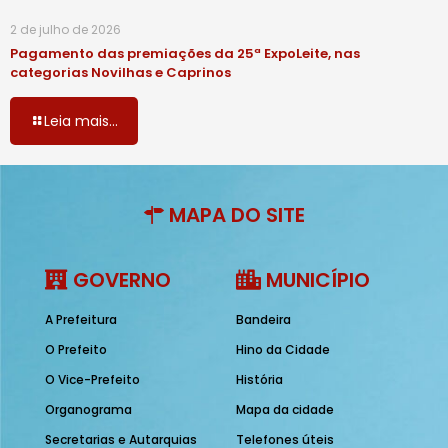
2 de julho de 2026
Pagamento das premiações da 25ª ExpoLeite, nas
categorias Novilhas e Caprinos
Leia mais...
MAPA DO SITE
GOVERNO
MUNICÍPIO
A Prefeitura
Bandeira
O Prefeito
Hino da Cidade
O Vice-Prefeito
História
Organograma
Mapa da cidade
Secretarias e Autarquias
Telefones úteis