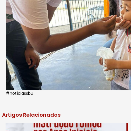
#notíciassbu
Artigos Relacionados