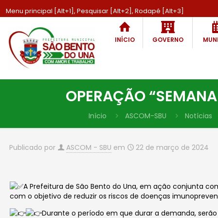
Menu principal [Alt+1], Pesquisar [Alt+2], Rodapé [Alt+3]
INÍCIO
GOVERNO
MUNI
OPERAÇÃO “SEMANA 
Início
ASCOM-SBU
Notícias
Publicado por
ASCOM - SBU
em
22 de março de 2024
A Prefeitura de São Bento do Una, em ação conjunta c
com o objetivo de reduzir os riscos de doenças imunopreve
Durante o período em que durar a demanda, serão o