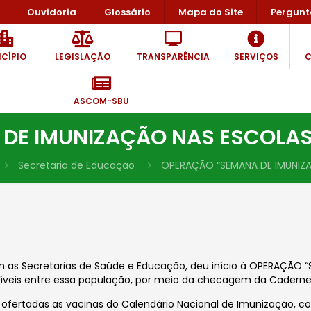
Ouvidoria
Glossário
Mapa do Site
Pergunt
CÍPIO
LEGISLAÇÃO
TRANSPARÊNCIA
SERVIÇOS
C
ASCOM-SBU
DE IMUNIZAÇÃO NAS ESCOLAS 
Secretaria de Educação
OPERAÇÃO “SEMANA DE IMUNIZA
om as Secretarias de Saúde e Educação, deu início à OPERAÇÃ
níveis entre essa população, por meio da checagem da Caderne
fertadas as vacinas do Calendário Nacional de Imunização, con