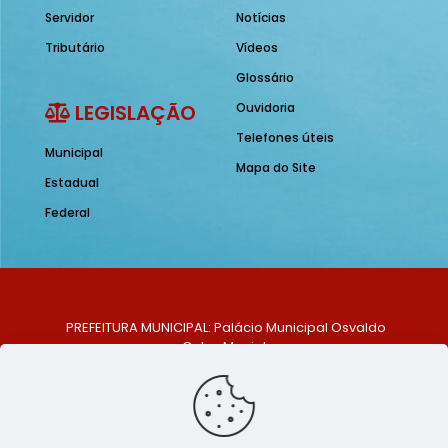
Servidor
Notícias
Tributário
Vídeos
Glossário
LEGISLAÇÃO
Ouvidoria
Telefones úteis
Municipal
Mapa do Site
Estadual
Federal
PREFEITURA MUNICIPAL: Palácio Municipal Osvaldo
Celso Maciel
ENDEREÇO: Praça Historiador Adalberto Paiva, nº 1,
Centro, São Bento do Una - PE. CEP: 553370-128
TELEFONE: (81) 99548-1569
E-MAIL: ouvidoria@saobentodouna.pe.gov.br