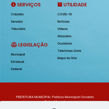
SERVIÇOS
UTILIDADE
Cidadão
COVID-19
Servidor
Notícias
Tributário
Vídeos
Glossário
LEGISLAÇÃO
Ouvidoria
Telefones úteis
Municipal
Mapa do Site
Estadual
Federal
PREFEITURA MUNICIPAL: Palácio Municipal Osvaldo
Celso Maciel
ENDEREÇO: Praça Historiador Adalberto Paiva, nº 1,