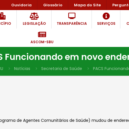
Ouvidoria
Glossário
Mapa do Site
Pergunt
CÍPIO
LEGISLAÇÃO
TRANSPARÊNCIA
SERVIÇOS
C
ASCOM-SBU
 Funcionando em novo ende
BU
Notícias
Secretaria de Saúde
PACS Funcionand
ograma de Agentes Comunitários de Saúde) mudou de endereço