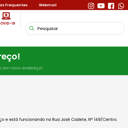
as Frequentes
Webmail
OVID-19
reço!
o em novo endereço!
 e está funcionando na Rua José Cadete, N° 149/Centro.