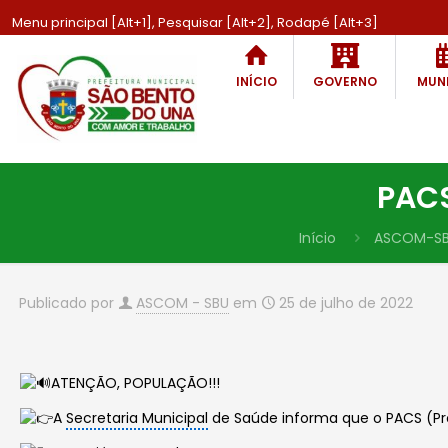
Menu principal [Alt+1], Pesquisar [Alt+2], Rodapé [Alt+3]
INÍCIO
GOVERNO
MUNI
PACS
Início
ASCOM-S
Publicado por
ASCOM - SBU
em
25 de julho de 2022
ATENÇÃO, POPULAÇÃO!!!
A
Secretaria Municipal
de Saúde informa que o PACS (Pr