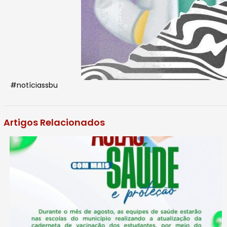
#notíciassbu
Artigos Relacionados