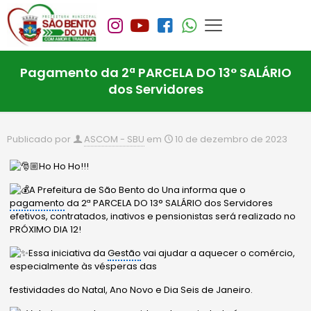
Pagamento da 2ª PARCELA DO 13° SALÁRIO
dos Servidores
Publicado por
ASCOM - SBU
em
10 de dezembro de 2023
Ho Ho Ho!!!
A Prefeitura de São Bento do Una informa que o
pagamento
da 2ª PARCELA DO 13° SALÁRIO dos Servidores
efetivos, contratados, inativos e pensionistas será realizado no
PRÓXIMO DIA 12!
Essa iniciativa da
Gestão
vai ajudar a aquecer o comércio,
especialmente às vésperas das
festividades do Natal, Ano Novo e Dia Seis de Janeiro.