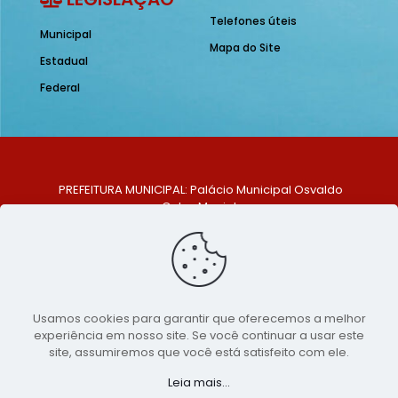
Telefones úteis
Municipal
Mapa do Site
Estadual
Federal
PREFEITURA MUNICIPAL: Palácio Municipal Osvaldo
Celso Maciel
ENDEREÇO: Praça Historiador Adalberto Paiva, nº 1,
Centro, São Bento do Una - PE. CEP: 553370-128
TELEFONE: (81) 99548-1569
E-MAIL: ouvidoria@saobentodouna.pe.gov.br
Siga-nos nas redes sociais:
Usamos cookies para garantir que oferecemos a melhor
experiência em nosso site. Se você continuar a usar este
Copyright 2021-2026 - Assessoria de Comunicação da
site, assumiremos que você está satisfeito com ele.
Prefeitura de São Bento do Una - PE
Leia mais...
Página desenvolvida pela agência de