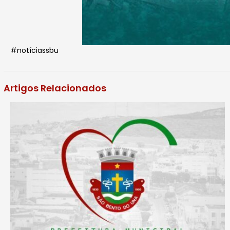
#notíciassbu
Artigos Relacionados