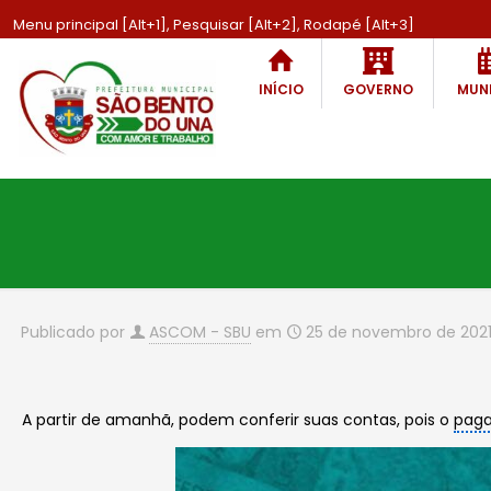
Menu principal [Alt+1], Pesquisar [Alt+2], Rodapé [Alt+3]
INÍCIO
GOVERNO
MUNI
Publicado por
ASCOM - SBU
em
25 de novembro de 202
A partir de amanhã, podem conferir suas contas, pois o
pag