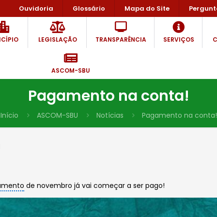
Ouvidoria
Glossário
Mapa do Site
Pergunt
CÍPIO
LEGISLAÇÃO
TRANSPARÊNCIA
SERVIÇOS
C
ASCOM-SBU
Pagamento na conta!
Início
ASCOM-SBU
Notícias
Pagamento na conta!
1
amento
de novembro já vai começar a ser pago!