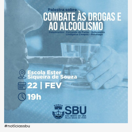
#notíciassbu