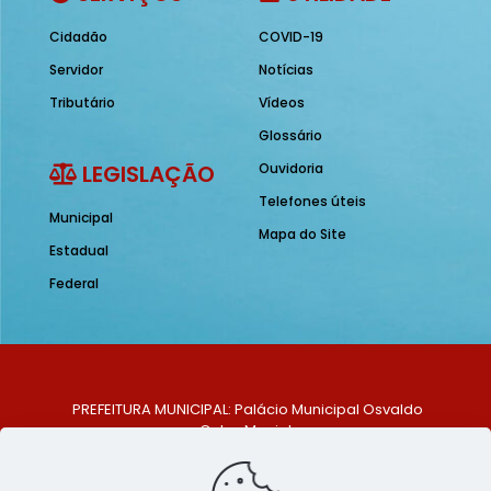
Cidadão
COVID-19
Servidor
Notícias
Tributário
Vídeos
Glossário
LEGISLAÇÃO
Ouvidoria
Telefones úteis
Municipal
Mapa do Site
Estadual
Federal
PREFEITURA MUNICIPAL: Palácio Municipal Osvaldo
Celso Maciel
ENDEREÇO: Praça Historiador Adalberto Paiva, nº 1,
Centro, São Bento do Una - PE. CEP: 553370-128