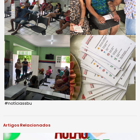
#notíciassbu
Artigos Relacionados