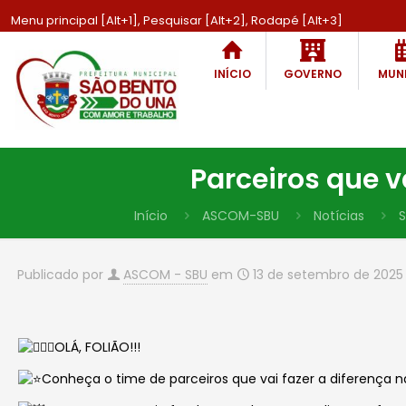
Menu principal [Alt+1], Pesquisar [Alt+2], Rodapé [Alt+3]
INÍCIO
GOVERNO
MUNI
Parceiros que v
Início
ASCOM-SBU
Notícias
S
Publicado por
ASCOM - SBU
em
13 de setembro de 2025
OLÁ, FOLIÃO!!!
Conheça o time de parceiros que vai fazer a diferença n