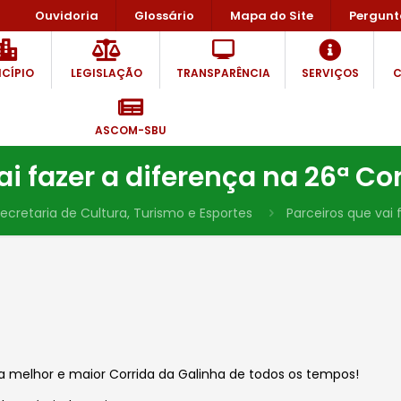
Ouvidoria
Glossário
Mapa do Site
Pergunt
CÍPIO
LEGISLAÇÃO
TRANSPARÊNCIA
SERVIÇOS
C
ASCOM-SBU
ai fazer a diferença na 26ª Co
ecretaria de Cultura, Turismo e Esportes
Parceiros que vai 
a melhor e maior Corrida da Galinha de todos os tempos!