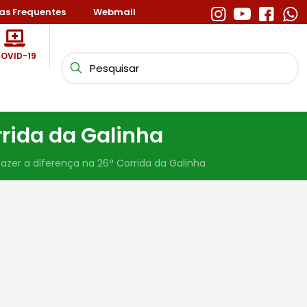
as Frequentes
Webmail
OVID-19
rrida da Galinha
fazer a diferença na 26ª Corrida da Galinha