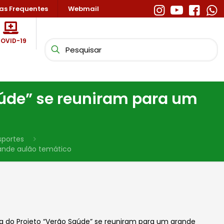
as Frequentes
Webmail
OVID-19
aúde” se reuniram para um
sportes
rande aulão temático
ba do Projeto “Verão Saúde” se reuniram para um grande