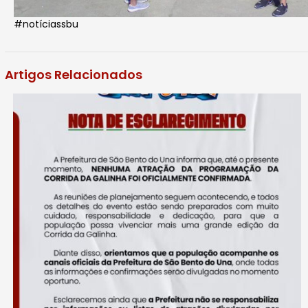
#notíciassbu
Artigos Relacionados