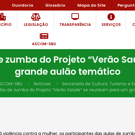
Ouvidoria
Glossário
Mapa do Site
Pergunt
CÍPIO
LEGISLAÇÃO
TRANSPARÊNCIA
SERVIÇOS
C
ASCOM-SBU
de zumba do Projeto “Verão S
grande aulão temático
SCOM-SBU
Notícias
Secretaria de Cultura, Turismo e E
ulas de zumba do Projeto “Verão Saúde” se reuniram para um g
 violência contra a mulher, os participantes das aulas de zum