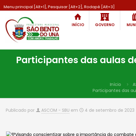
Menu principal [Alt+1], Pesquisar [Alt+2], Rodapé [Alt+3]
INÍCIO
GOVERNO
MUNI
Participantes das aulas 
Início
A
Participantes das a
Publicado por
ASCOM - SBU
em
4 de setembro de 2023
Visando conscientizar sobre a importância do combate à