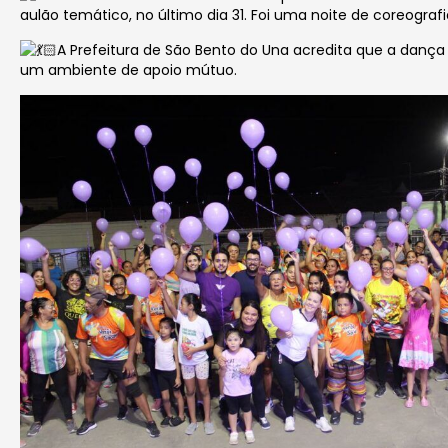
aulão temático, no último dia 31. Foi uma noite de coreograf
A Prefeitura de São Bento do Una acredita que a danç
um ambiente de apoio mútuo.