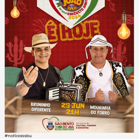
#notíciassbu