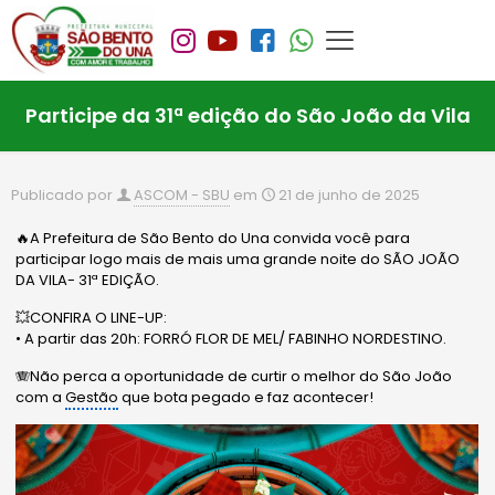
Participe da 31ª edição do São João da Vila
Publicado por
ASCOM - SBU
em
21 de junho de 2025
🔥A Prefeitura de São Bento do Una convida você para
participar logo mais de mais uma grande noite do SÃO JOÃO
DA VILA- 31ª EDIÇÃO.
💥CONFIRA O LINE-UP:
• A partir das 20h: FORRÓ FLOR DE MEL/ FABINHO NORDESTINO.
🪗Não perca a oportunidade de curtir o melhor do São João
com a
Gestão
que bota pegado e faz acontecer!