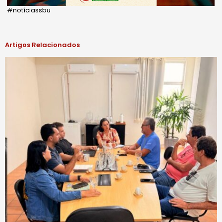
#notíciassbu
Artigos Relacionados