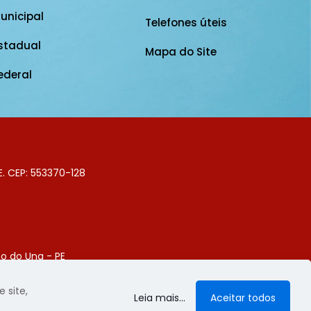
unicipal
Telefones úteis
stadual
Mapa do Site
ederal
E. CEP: 553370-128
o do Una - PE
Digital
 site,
Leia mais...
Aceitar todos