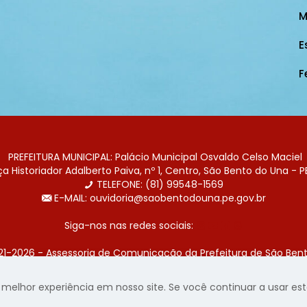
M
E
F
PREFEITURA MUNICIPAL: Palácio Municipal Osvaldo Celso Maciel
 Historiador Adalberto Paiva, nº 1, Centro, São Bento do Una - P
TELEFONE: (81) 99548-1569
E-MAIL: ouvidoria@saobentodouna.pe.gov.br
Siga-nos nas redes sociais:
21-2026 - Assessoria de Comunicação da Prefeitura de São Bent
 desenvolvida pela agência de publicidade
LumusWeb - Agência 
elhor experiência em nosso site. Se você continuar a usar este