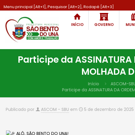
Menu principal [Alt+1], Pesquisar [Alt+2], Rodapé [Alt+3]
INÍCIO
GOVERNO
MUNI
Participe da ASSINATURA
MOLHADA DÉ
Início
ASCOM-SB
Participe da ASSINATURA DA ORDE
Publicado por
ASCOM - SBU
em
5 de dezembro de 2025
ALÔ, SÃO BENTO DO UNA!