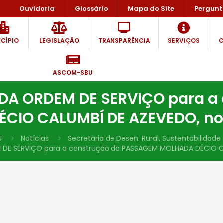
Ouvidoria
Glossário
Mapa do Site
Pergunt
CÍPIO
LEGISLAÇÃO
TRANSPARÊNCIA
SERVIÇOS
C
ASCOM-SBU
 DA ORDEM DE SERVIÇO para 
CIO CALUMBÍ DE AZEVEDO, no S
U
Notícias
Secretaria de Desen. Rural, Sustentabilidad
M DE SERVIÇO para a construção da PASSAGEM MOLHADA DÉCIO CAL