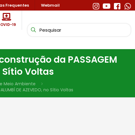
as Frequentes
Webmail
OVID-19
a construção da PASSAGEM
ítio Voltas
e e Meio Ambiente
UMBÍ DE AZEVEDO, no Sítio Voltas