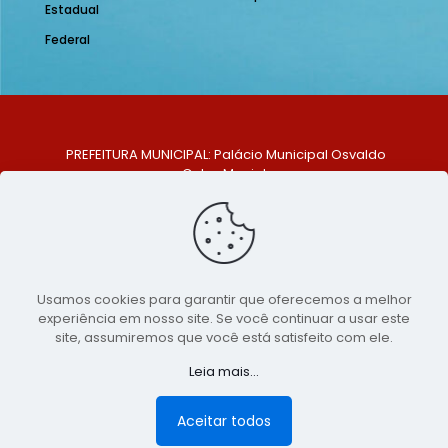
Estadual
Federal
PREFEITURA MUNICIPAL: Palácio Municipal Osvaldo
Celso Maciel
ENDEREÇO: Praça Historiador Adalberto Paiva, nº 1,
Centro, São Bento do Una - PE. CEP: 553370-128
TELEFONE: (81) 99548-1569
E-MAIL: ouvidoria@saobentodouna.pe.gov.br
Siga-nos nas redes sociais:
Usamos cookies para garantir que oferecemos a melhor
experiência em nosso site. Se você continuar a usar este
Copyright 2021-2026 - Assessoria de Comunicação da
site, assumiremos que você está satisfeito com ele.
Prefeitura de São Bento do Una - PE
Leia mais...
Página desenvolvida pela agência de
publicidade
LumusWeb - Agência Digital
Aceitar todos