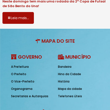
Neste domingo tem mais uma rodada da 2ª Copa de Futsal
de São Bento do Una!
Leia mais...
MAPA DO SITE
GOVERNO
MUNICÍPIO
A Prefeitura
Bandeira
O Prefeito
Hino da Cidade
O Vice-Prefeito
História
Organograma
Mapa da cidade
Secretarias e Autarquias
Telefones úteis