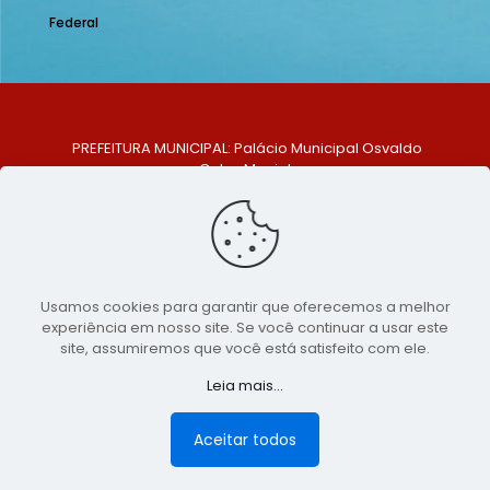
Federal
PREFEITURA MUNICIPAL: Palácio Municipal Osvaldo
Celso Maciel
ENDEREÇO: Praça Historiador Adalberto Paiva, nº 1,
Centro, São Bento do Una - PE. CEP: 553370-128
TELEFONE: (81) 99548-1569
E-MAIL: ouvidoria@saobentodouna.pe.gov.br
Siga-nos nas redes sociais:
Usamos cookies para garantir que oferecemos a melhor
experiência em nosso site. Se você continuar a usar este
Copyright 2021-2026 - Assessoria de Comunicação da
site, assumiremos que você está satisfeito com ele.
Prefeitura de São Bento do Una - PE
Leia mais...
Página desenvolvida pela agência de
publicidade
LumusWeb - Agência Digital
Aceitar todos