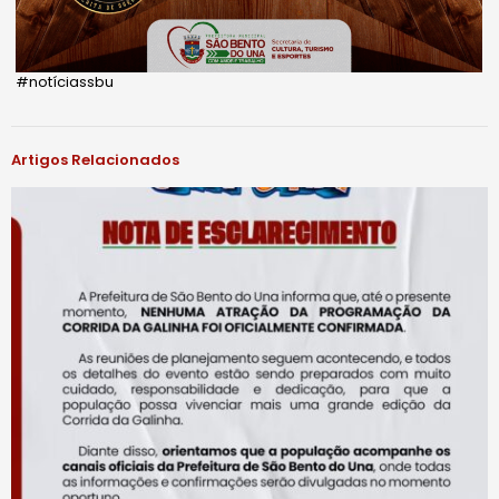
#notíciassbu
Artigos Relacionados