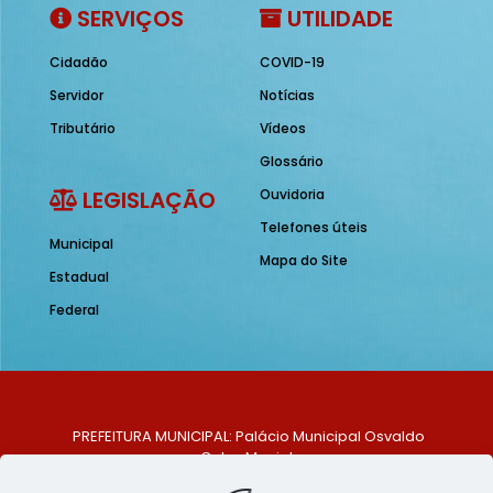
SERVIÇOS
UTILIDADE
Cidadão
COVID-19
Servidor
Notícias
Tributário
Vídeos
Glossário
LEGISLAÇÃO
Ouvidoria
Telefones úteis
Municipal
Mapa do Site
Estadual
Federal
PREFEITURA MUNICIPAL: Palácio Municipal Osvaldo
Celso Maciel
ENDEREÇO: Praça Historiador Adalberto Paiva, nº 1,